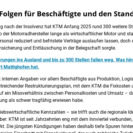
Folgen für Beschäftigte und den Stan
ach der Insolvenz hat KTM Anfang 2025 rund 300 weitere Stelle
der Motorradhersteller lange als wirtschaftlicher Motor und stab
sonal reduziert und befristete Verträge auslaufen lassen, doch 
nsicherung und Enttäuschung in der Belegschaft sorgte.
ungen ins Ausland und bis zu 300 Stellen fallen weg. Was hint
t Mattighofen hat.
internen Angaben vor allem Beschäftigte aus Produktion, Logist
reichender Restrukturierungsplan, mit dem KTM die Fixkosten 
f ein Missverhältnis zwischen Personalkosten und Umsatz – da
ung als schwer tragfähig erwiesen habe.
riebswirtschaftliche Kennzahlen – sie trifft auch die regionale Ide
er: KTM ist seit Jahrzehnten eng mit dem Innviertel verbunden,
rkt. Die jüngsten Kündigungen haben deshalb tiefe Spuren hinter