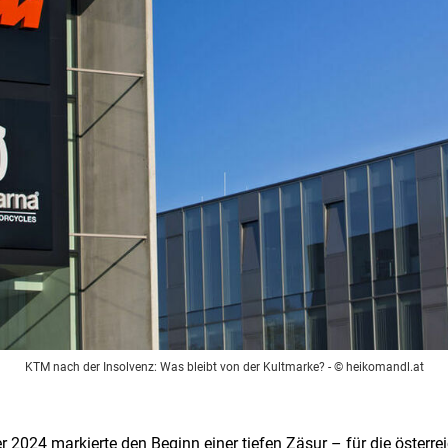
KTM nach der Insolvenz: Was bleibt von der Kultmarke?
- © heikomandl.at
2024 markierte den Beginn einer tiefen Zäsur – für die österrei