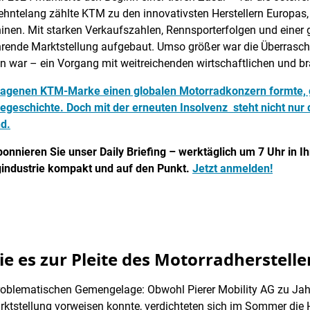
ehntelang zählte KTM zu den innovativsten Herstellern Europas
nen. Mit starken Verkaufszahlen, Rennsporterfolgen und einer 
ende Marktstellung aufgebaut. Umso größer war die Überraschu
ten war – ein Vorgang mit weitreichenden wirtschaftlichen und b
hlagenen KTM-Marke einen globalen Motorradkonzern formte, g
egeschichte. Doch mit der erneuten Insolvenz steht nicht nu
d.
ieren Sie unser Daily Briefing – werktäglich um 7 Uhr in Ih
gindustrie kompakt und auf den Punkt.
Jetzt anmelden!
e es zur Pleite des Motorradherstell
 problematischen Gemengelage: Obwohl Pierer Mobility AG zu Ja
ktstellung vorweisen konnte, verdichteten sich im Sommer die H