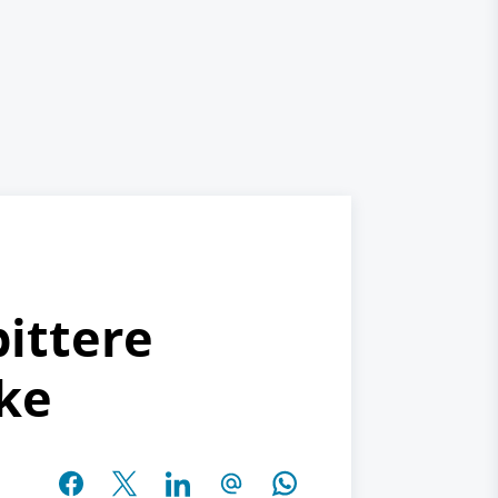
bittere
ke