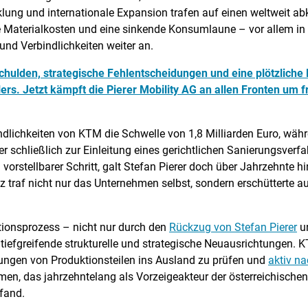
ung und internationale Expansion trafen auf einen weltweit a
e Materialkosten und eine sinkende Konsumlaune – vor allem in 
und Verbindlichkeiten weiter an.
Schulden, strategische Fehlentscheidungen und eine plötzlich
ers. Jetzt kämpft die Pierer Mobility AG an allen Fronten um f
indlichkeiten von KTM die Schwelle von 1,8 Milliarden Euro, wä
er schließlich zur Einleitung eines gerichtlichen Sanierungsver
vorstellbarer Schritt, galt Stefan Pierer doch über Jahrzehnte h
nz traf nicht nur das Unternehmen selbst, sondern erschütterte a
.
tionsprozess – nicht nur durch den
Rückzug von Stefan Pierer
u
iefgreifende strukturelle und strategische Neuausrichtungen. 
rungen von Produktionsteilen ins Ausland zu prüfen und
aktiv n
en, das jahrzehntelang als Vorzeigeakteur der österreichischen 
fand.