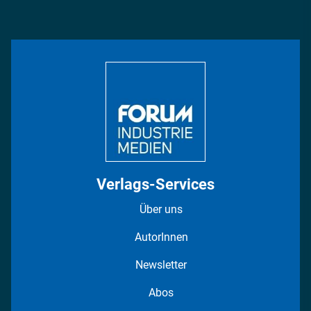
Podcasts
Management & Leadership
Rüstung
INDUSTRIEMAGAZIN TV: Alle Folgen
Bildung
DISPO Videos
Regionen
Fotostrecken
Verlags-Services
Über uns
AutorInnen
Newsletter
Abos