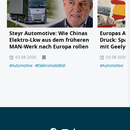
Steyr Automotive: Wie Chinas
Europas Au
Elektro-Lkw aus dem früheren
Druck: Span
MAN-Werk nach Europa rollen
mit Geely,
03.08.2026
03.08.2026
#
Automotive
#
Elektromobilität
#
Automotive
#
E