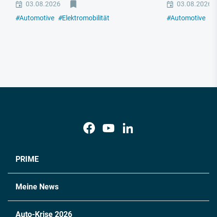
03.08.2026
03.08.2026
#
Automotive
#
Elektromobilität
#
Automotive
#
E
PRIME
Meine News
Auto-Krise 2026