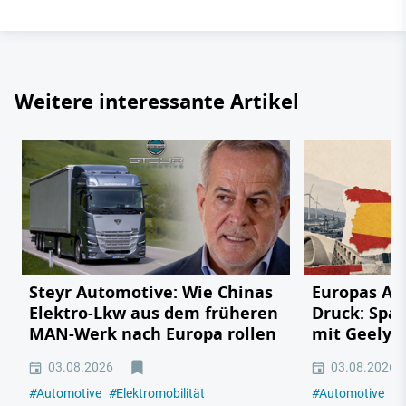
Weitere interessante Artikel
Steyr Automotive: Wie Chinas
Europas Au
Elektro-Lkw aus dem früheren
Druck: Span
MAN-Werk nach Europa rollen
mit Geely,
03.08.2026
03.08.2026
#
Automotive
#
Elektromobilität
#
Automotive
#
E