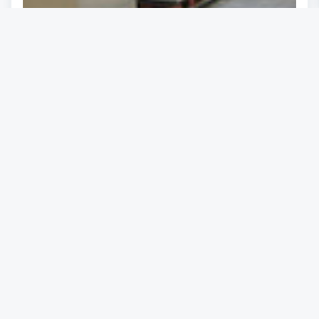
Mayr-Melnhof verkauft Russland
Geschäft
16.12.2022
Lesezeit: ca. 2 Minuten
#
Energie
#
Konsumgüterindustrie