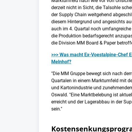
Marktumfeld nach wie vor von Unsicherh
derzeit nicht in Sicht, die Talsohle sch
der Supply Chain weitgehend abgeschl
diesem Hintergrund und angesichts au
auch im 4. Quartal noch umfangreiche
die Produktion bedarfsgerecht anzupas
die Division MM Board & Paper betroff
>>> Was macht Ex-Voestalpine-Chef E
Melnhof?
"Die MM Gruppe bewegt sich nach dem
Quartalen in einem Marktumfeld mit deu
und Kartonindustrie und zunehmendem 
Oswald. "Eine Marktbelebung ist aktuell
erreicht und der Lagerabbau in der Su
sein."
Kostensenkungsprog