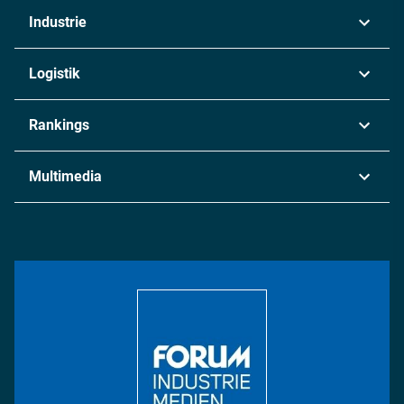
Industrie
Automobil
Logistik
Maschinenbau
Transport & Spedition
Rankings
Chemie
Lieferketten
Industrie & Produktion
Metall
Multimedia
Logistik & Transport
Energie
Podcasts
Management & Leadership
Rüstung
INDUSTRIEMAGAZIN TV: Alle Folgen
Bildung
DISPO Videos
Regionen
Fotostrecken