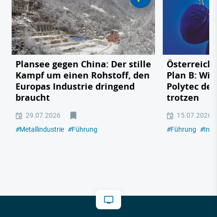
Plansee gegen China: Der stille
Österreichs
Kampf um einen Rohstoff, den
Plan B: Wie
Europas Industrie dringend
Polytec de
braucht
trotzen
29.07.2026
15.07.2026
#
Metallindustrie
#
Führung
#
Führung
#
Indu