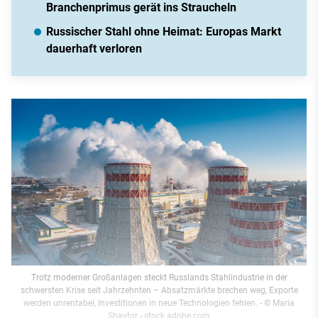
Branchenprimus gerät ins Straucheln
Russischer Stahl ohne Heimat: Europas Markt
dauerhaft verloren
Trotz moderner Großanlagen steckt Russlands Stahlindustrie in der
schwersten Krise seit Jahrzehnten – Absatzmärkte brechen weg, Exporte
werden unrentabel, Investitionen in neue Technologien fehlen.
- © Maria
Shaytor - stock.adobe.com