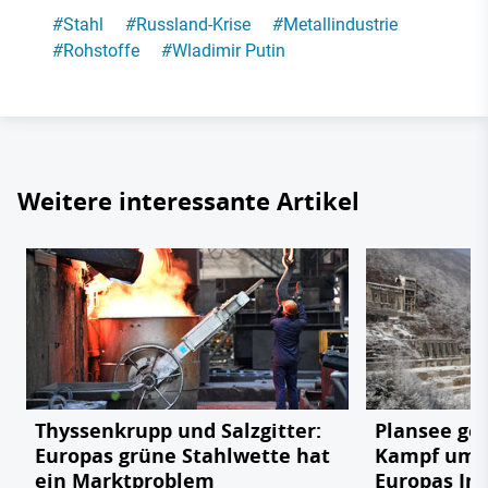
#
Stahl
#
Russland-Krise
#
Metallindustrie
#
Rohstoffe
#
Wladimir Putin
Weitere interessante Artikel
Thyssenkrupp und Salzgitter:
Plansee geg
Europas grüne Stahlwette hat
Kampf um e
ein Marktproblem
Europas In