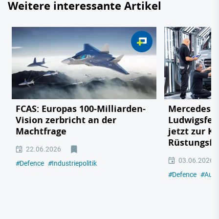
Weitere interessante Artikel
FCAS: Europas 100-Milliarden-
Mercedes v
Vision zerbricht an der
Ludwigsfel
Machtfrage
jetzt zur K
Rüstungsfa
22.06.2026
03.06.2026
#
Defence
#
Industriepolitik
#
Defence
#
Auto