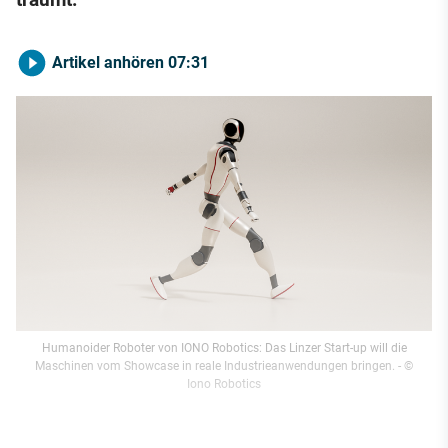
Artikel anhören
07:31
Humanoider Roboter von IONO Robotics: Das Linzer Start-up will die
Maschinen vom Showcase in reale Industrieanwendungen bringen.
- ©
Iono Robotics