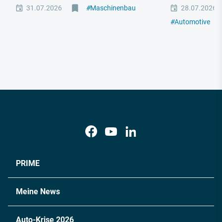
31.07.2026
#
Maschinenbau
28.07.2026
#
Automotive
#
M
PRIME
Meine News
Auto-Krise 2026