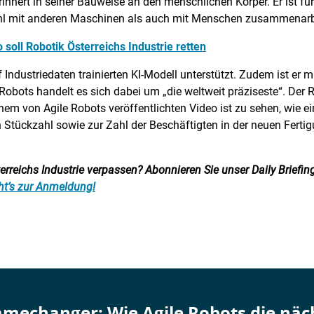
nnert in seiner Bauweise an den menschlichen Körper. Er ist für 
hl mit anderen Maschinen als auch mit Menschen zusammenarb
o soll Robotik Österreichs Industrie retten
Industriedaten trainierten KI-Modell unterstützt. Zudem ist er m
Robots handelt es sich dabei um „die weltweit präziseste“. Der R
m von Agile Robots veröffentlichten Video ist zu sehen, wie ei
 Stückzahl sowie zur Zahl der Beschäftigten in der neuen Fert
reichs Industrie verpassen? Abonnieren Sie unser Daily Briefing:
ht’s zur Anmeldung!
Gamechanger: Wie Agile Robots die näch