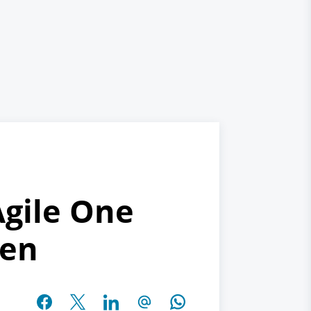
Agile One
ren