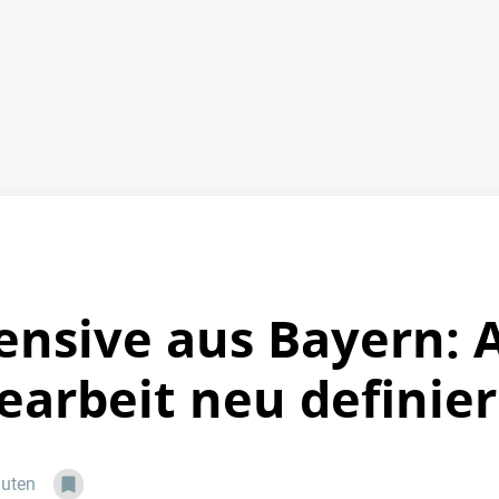
ensive aus Bayern: 
iearbeit neu definie
nuten