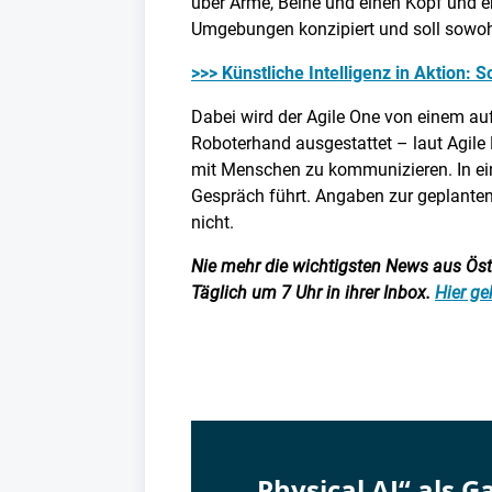
über Arme, Beine und einen Kopf und eri
Umgebungen konzipiert und soll sowo
>>> Künstliche Intelligenz in Aktion: S
Dabei wird der Agile One von einem auf 
Roboterhand ausgestattet – laut Agile 
mit Menschen zu kommunizieren. In eine
Gespräch führt. Angaben zur geplanten
nicht.
Nie mehr die wichtigsten News aus Öster
Täglich um 7 Uhr in ihrer Inbox.
Hier ge
„Physical AI“ als 