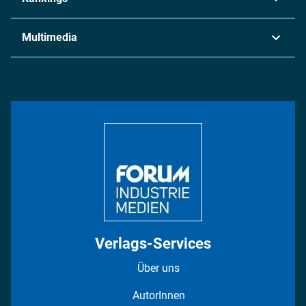
Chemie
Lieferketten
Industrie & Produktion
Metall
Multimedia
Logistik & Transport
Energie
Podcasts
Management & Leadership
Rüstung
INDUSTRIEMAGAZIN TV: Alle Folgen
Bildung
DISPO Videos
Regionen
Fotostrecken
Verlags-Services
Über uns
AutorInnen