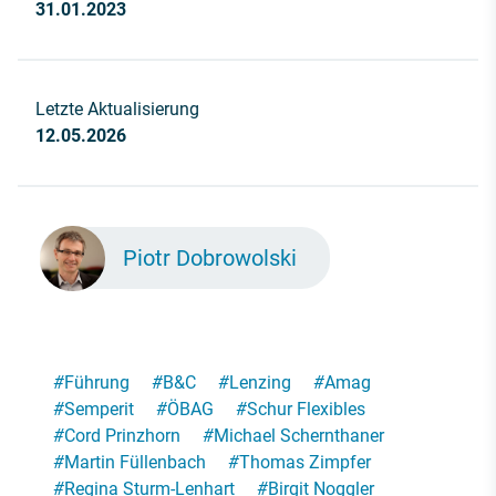
31.01.2023
Letzte Aktualisierung
12.05.2026
Piotr Dobrowolski
#
Führung
#
B&C
#
Lenzing
#
Amag
#
Semperit
#
ÖBAG
#
Schur Flexibles
#
Cord Prinzhorn
#
Michael Schernthaner
#
Martin Füllenbach
#
Thomas Zimpfer
#
Regina Sturm-Lenhart
#
Birgit Noggler