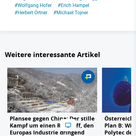
#
Wolfgang Hofer
#
Erich Hampel
#
Herbert Ortner
#
Michael Tojner
Weitere interessante Artikel
Plansee gegen China: Der stille
Österreichs
Kampf um einen Rohstoff, den
Plan B: Wie
Europas Industrie dringend
Polytec de