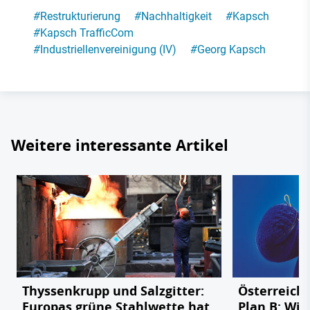
#
Restrukturierung
#
Nachhaltigkeit
#
Kapsch
#
Kapsch TrafficCom
#
Industriellenvereinigung (IV)
#
Georg Kapsch
Weitere interessante Artikel
Thyssenkrupp und Salzgitter:
Österreichs
Europas grüne Stahlwette hat
Plan B: Wie