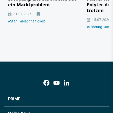
ein Marktproblem
Polytec de
trotzen
31.07.2026
15.07.2026
#
Stahl
#
Nachhaltigkeit
#
Führung
#
Indu
PRIME