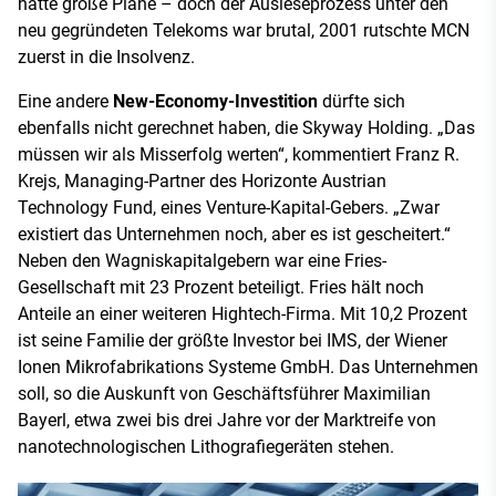
hatte große Pläne – doch der Ausleseprozess unter den
neu gegründeten Telekoms war brutal, 2001 rutschte MCN
zuerst in die Insolvenz.
Eine andere
New-Economy-Investition
dürfte sich
ebenfalls nicht gerechnet haben, die Skyway Holding. „Das
müssen wir als Misserfolg werten“, kommentiert Franz R.
Krejs, Managing-Partner des Horizonte Austrian
Technology Fund, eines Venture-Kapital-Gebers. „Zwar
existiert das Unternehmen noch, aber es ist gescheitert.“
Neben den Wagniskapitalgebern war eine Fries-
Gesellschaft mit 23 Prozent beteiligt. Fries hält noch
Anteile an einer weiteren Hightech-Firma. Mit 10,2 Prozent
ist seine Familie der größte Investor bei IMS, der Wiener
Ionen Mikrofabrikations Systeme GmbH. Das Unternehmen
soll, so die Auskunft von Geschäftsführer Maximilian
Bayerl, etwa zwei bis drei Jahre vor der Marktreife von
nanotechnologischen Lithografiegeräten stehen.