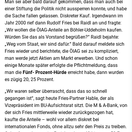
Man sei aber bald darauf gekommen, dass man auch bei
einer Stiftung die Politik nicht aussperren konnte, und habe
die Sache fallen gelassen. Diskreter Kauf. Irgendwann im
Jahr 2000 rief dann Rudolf Fries bei Raidl an und fragte:
„Wir wollen die ÖIAG-Anteile an Böhler-Uddeholm kaufen.
Würden Sie das als Vorstand begrüßen?“ Raidl bejahte:
„Weg vom Staat, wir sind dafür.“ Bald darauf meldete sich
Fries wieder und berichtete, die ÖIAG sei zu kompliziert,
man werde jetzt Aktien am Markt erwerben. Und schon
einige Monate später erfolgte die Pflichtmeldung, dass
man die
Fünf- Prozent-Hürde
erreicht habe, dann wurden
es zügig 20, 25 Prozent.
„Wir waren selber überrascht, dass das so schnell
gegangen ist“, sagt heute Fries-Partner Hable, der als
Vizepräsident im BU-Aufsichtsrat sitzt. Die M & A-Bank, von
der sich Fries mittlerweile wieder zurückgezogen hat,
kaufte die Anteile – wohl vor allem diskret bei
internationalen Fonds, ohne allzu sehr den Preis zu treiben.