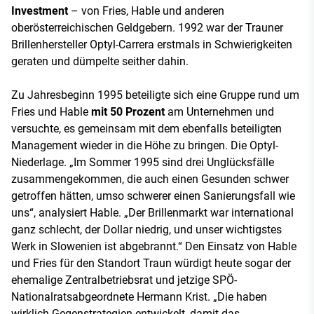
Investment
– von Fries, Hable und anderen
oberösterreichischen Geldgebern. 1992 war der Trauner
Brillenhersteller Optyl-Carrera erstmals in Schwierigkeiten
geraten und dümpelte seither dahin.
Zu Jahresbeginn 1995 beteiligte sich eine Gruppe rund um
Fries und Hable
mit 50 Prozent
am Unternehmen und
versuchte, es gemeinsam mit dem ebenfalls beteiligten
Management wieder in die Höhe zu bringen. Die Optyl-
Niederlage. „Im Sommer 1995 sind drei Unglücksfälle
zusammengekommen, die auch einen Gesunden schwer
getroffen hätten, umso schwerer einen Sanierungsfall wie
uns“, analysiert Hable. „Der Brillenmarkt war international
ganz schlecht, der Dollar niedrig, und unser wichtigstes
Werk in Slowenien ist abgebrannt.“ Den Einsatz von Hable
und Fries für den Standort Traun würdigt heute sogar der
ehemalige Zentralbetriebsrat und jetzige SPÖ-
Nationalratsabgeordnete Hermann Krist. „Die haben
wirklich Gegenstrategien entwickelt, damit das