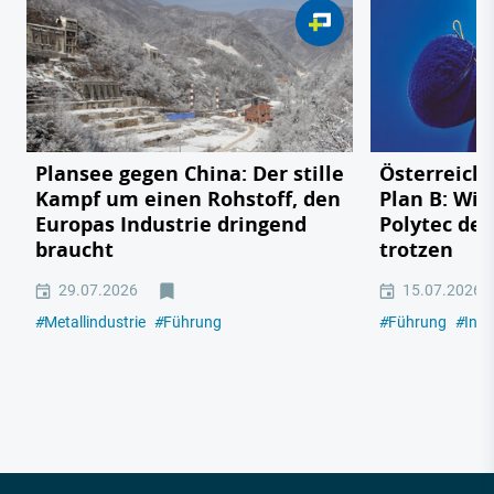
Plansee gegen China: Der stille
Österreichs
Kampf um einen Rohstoff, den
Plan B: Wie
Europas Industrie dringend
Polytec de
braucht
trotzen
29.07.2026
15.07.2026
#
Metallindustrie
#
Führung
#
Führung
#
Indu