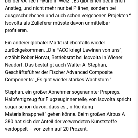
bei der VA Tech Hydro in Weiz. „Es gibt einen deutlichen
Anstieg, und nicht mehr nur bei Plänen, sondern bei
ausgeschriebenen und auch schon vergebenen Projekten.“
Isovolta als Zulieferer müsste davon unmittelbar
profitieren.
Ein anderer globaler Markt ist ebenfalls wieder
zurückgekommen. „Die FACC kriegt Lawinen von uns“,
erzählt Rober Horvat, Betriebsrat bei Isovolta in Wiener
Neudorf. Das bestätigt auch Walter A. Stephan,
Geschäftsführer der Fischer Advanced Composite
Components: „Es gibt wieder starkes Wachstum.“
Stephan, ein großer Abnehmer sogenannter Prepregs,
Halbfertigzeug für Flugzeuginnenteile, von Isovolta spricht
sogar schon davon, dass es „in Richtung
Materialknappheit“ gehen könne. Beim großen Airbus A
380 hat sich der Anteil der verwendeten Kunststoffe
verdoppelt – von zehn auf 20 Prozent.