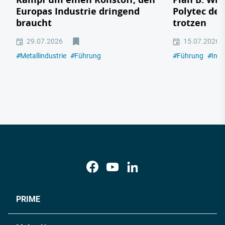
Europas Industrie dringend
Polytec de
braucht
trotzen
29.07.2026
15.07.2026
#
Metallindustrie
#
Führung
#
Führung
#
Indu
PRIME