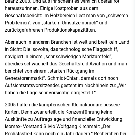
Bilanz 2003. Und aus ihr scheint es wirklich überall rot
herauszurinnen. Einige Kostproben aus dem
Geschäftsbericht: Im Holzbereich liest man von „schweren
Prob-lemen“, von „starkem Umsatzeinbruch“ und
zurückgefahrenen Produktionskapazitäten.
Aber auch in anderen Branchen ist weit und breit kein Land
in Sicht: Die Isovolta, das technologische Flaggschiff,
navigiert in einem „sehr schwierigen Marktumfeld“,
überdies schwächelt das Geschäftsfeld Aviation und man
berichtet von einem „starken Rückgang im
Generatorenmarkt“. Schmidt-Chiari, damals dort noch
Aufsichtsratsvorsitzender, gesteht im Nachhinein zu: „Wir
haben die Lage sehr vorsichtig dargestellt.“
2005 halten die kämpferischen Kleinaktionäre bessere
Karten. Denn zwar erteilt die Konzernführung keine
Auskünfte zu Auftragslage und finanzieller Entwicklung.
Isomax- Vorstand Silvio Wolfgang Kirchmair: „Der
Rechstsstreit kann noch ein Jahr dauern.“ Recherchen bei