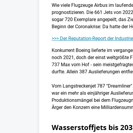
Wie viele Flugzeuge Airbus im laufende
prognostizieren. Die 661 Jets von 202
sogar 720 Exemplare angepeilt, das Zi
Beginn der Coronakrise: Da hatte der 
>>> Der Reputation-Report der Industr
Konkurrent Boeing lieferte im vergan
noch 2021, doch der einst weltgrößte 
737 Max vom Hof - sein meistgefragtes
durfte. Allein 387 Auslieferungen entfie
Vom Langstreckenjet 787 "Dreamliner" l
war ein mehr als einjähriger Ausliefe
Produktionsmängel bei dem Flugzeugmo
Ärger den Konzern eine Milliardensum
Wasserstoffjets bis 20