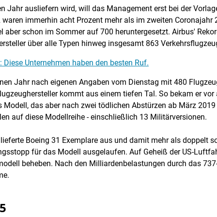
n Jahr ausliefern wird, will das Management erst bei der Vorla
2 waren immerhin acht Prozent mehr als im zweiten Coronajahr 
el aber schon im Sommer auf 700 heruntergesetzt. Airbus' Rek
Hersteller über alle Typen hinweg insgesamt 863 Verkehrsflugze
ie: Diese Unternehmen haben den besten Ruf.
genen Jahr nach eigenen Angaben vom Dienstag mit 480 Flugzeu
Flugzeughersteller kommt aus einem tiefen Tal. So bekam er vor
 Modell, das aber nach zwei tödlichen Abstürzen ab März 2019 
len auf diese Modellreihe - einschließlich 13 Militärversionen.
ieferte Boeing 31 Exemplare aus und damit mehr als doppelt so 
rungsstopp für das Modell ausgelaufen. Auf Geheiß der US-Luftf
dell beheben. Nach den Milliardenbelastungen durch das 737-M
me.
35