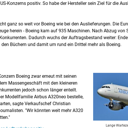
-Konzerns positiv. So habe der Hersteller sein Ziel für die Aus
icht ganz so weit vor Boeing wie bei den Auslieferungen. Die Eu
zeuge herein - Boeing kam auf 935 Maschinen. Nach Abzug von S
 Konkurrenten. Dadurch wuchs der Auftragsbestand weiter: End
n den Büchern und damit um rund ein Drittel mehr als Boeing.
Konzern Boeing zwar erneut mit seinen
 dem Massengeschäft mit den kleineren
nkurrenten jedoch schon länger enteilt.
der Modellfamilie Airbus A320neo bestelle,
arten, sagte Verkaufschef Christian
Journalisten. "Wir könnten weit mehr A320
ten."
Lange Warteze