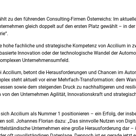
lt zu den führenden Consulting-Firmen Österreichs: Im aktuel
ehmen gleich doppelt auf den ersten Platz gewählt – in der Ka
ie“.
e hohe fachliche und strategische Kompetenz von Accilium in z
basierte Innovation oder der technologische Wandel der Automobil
m komplexen Unternehmensumfeld.
ei Accilium, betont die Herausforderungen und Chancen im Autom
mplex steht aktuell vor einer Mehrfach-Transformation: dem Wan
essen sowie dem steigenden Druck zu nachhaltigeren und resilie
 von den Unternehmen Agilität, Innovationskraft und strategisc
 sich Accilium als Nummer 1 positionieren – ein Erfolg, der ins
n soll. Johannes Florian dazu: „Das sinnvolle Nutzen von Digit
le mittelständische Unternehmen eine große Herausforderung dar 
r oft unvollständigen Datenlage. Dennoch ist es gerade jetzt e