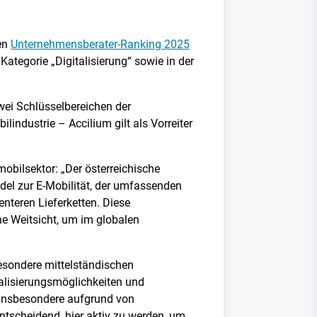
len
Unternehmensberater-Ranking 2025
tegorie „Digitalisierung“ sowie in der
wei Schlüsselbereichen der
industrie – Accilium gilt als Vorreiter
obilsektor: „Der österreichische
del zur E-Mobilität, der umfassenden
nteren Lieferketten. Diese
he Weitsicht, um im globalen
besondere mittelständischen
alisierungsmöglichkeiten und
– insbesondere aufgrund von
ntscheidend, hier aktiv zu werden, um