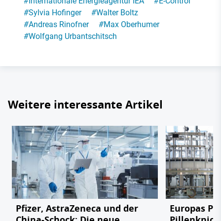
#
Internationale Energieagentur IEA
#
E-Control
#
Sylvia Hofinger
#
Walter Boltz
#
Andreas Rinofner
#
Max Oberhumer
#
Wolfgang Urbantschitsch
Weitere interessante Artikel
Pfizer, AstraZeneca und der
Europas Ph
China-Schock: Die neue
Pillenknick