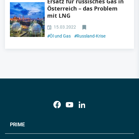
Ersatz für russisches Gas in
Österreich – das Problem
mit LNG
15.03.2022
#
Öl und Gas
#
Russland-Krise
PRIME