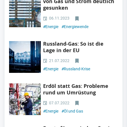
von Gas und Strom deutlich
gesunken
06.11.2023
#
Energie
#
Energiewende
Russland-Gas: So ist die
Lage in der EU
21.07.2022
#
Energie
#
Russland-Krise
Erdöl statt Gas: Probleme
rund um Umrüstung
07.07.2022
#
Energie
#
Öl und Gas