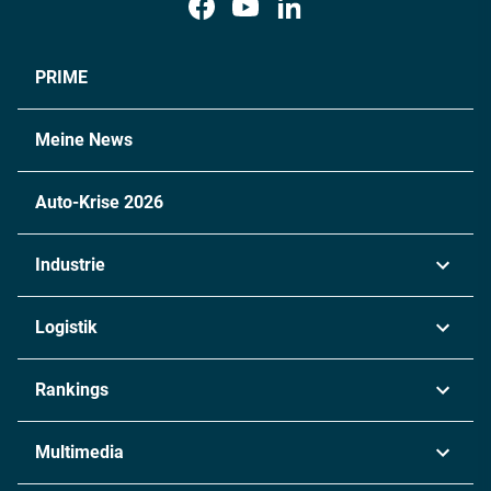
PRIME
Meine News
Auto-Krise 2026
Industrie
Automobil
Logistik
Maschinenbau
Transport & Spedition
Rankings
Chemie
Lieferketten
Industrie & Produktion
Metall
Multimedia
Logistik & Transport
Energie