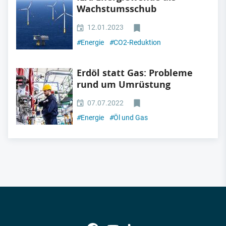
Wachstumsschub
12.01.2023
#
Energie
#
CO2-Reduktion
Erdöl statt Gas: Probleme
rund um Umrüstung
07.07.2022
#
Energie
#
Öl und Gas