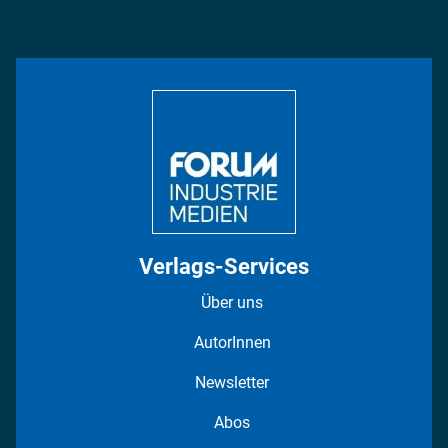
Podcasts
Management & Leadership
Rüstung
INDUSTRIEMAGAZIN TV: Alle Folgen
Bildung
DISPO Videos
Regionen
Fotostrecken
Verlags-Services
Über uns
AutorInnen
Newsletter
Abos