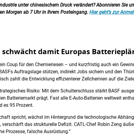
ndustrie unter chinesischem Druck verändert? Abonnieren Sie uns
eden Morgen ab 7 Uhr in Ihrem Posteingang.
Hier geht’s zur Anme
d schwächt damit Europas Batterieplä
in Coup für den Chemieriesen – und kurzfristig auch ein Gewinn
 BASFs Auftragslage stützen, indirekt Jobs sichern und den Thür
isch zahlt die Entwicklung effizienterer Zellchemien auf die Ziel
 strategisches Risiko: Mit dem Schulterschluss stärkt BASF ausge
n Batteriemarkt prägt. Fast alle E-Auto-Batterien weltweit enth
 es 95 Prozent.
chaft spricht, wächst im Hintergrund die technologische Abhä
, verschärft das strukturelle Defizit. CATL-Chef Robin Zeng äuße
he Prozesse, falsche Ausrüstung.“