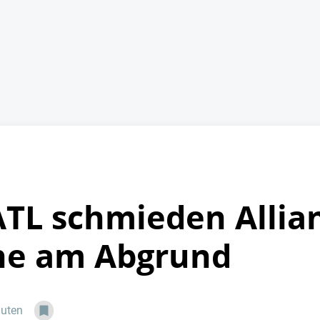
TL schmieden Allian
äne am Abgrund
nuten