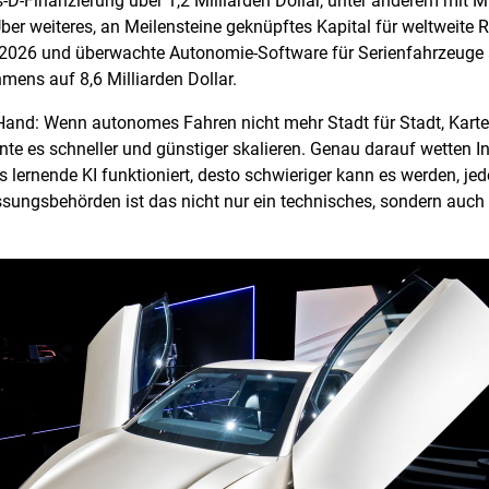
-D-Finanzierung über 1,2 Milliarden Dollar, unter anderem mit Mi
 Uber weiteres, an Meilensteine geknüpftes Kapital für weltweite 
 2026 und überwachte Autonomie-Software für Serienfahrzeuge 
mens auf 8,6 Milliarden Dollar.
 Hand: Wenn autonomes Fahren nicht mehr Stadt für Stadt, Karte f
e es schneller und günstiger skalieren. Genau darauf wetten In
s lernende KI funktioniert, desto schwieriger kann es werden, j
ssungsbehörden ist das nicht nur ein technisches, sondern auch 