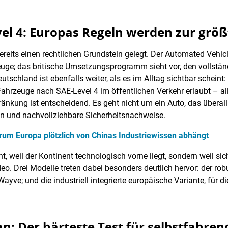
l 4: Europas Regeln werden zur grö
bereits einen rechtlichen Grundstein gelegt. Der Automated Vehic
euge; das britische Umsetzungsprogramm sieht vor, den vollst
schland ist ebenfalls weiter, als es im Alltag sichtbar schein
ahrzeuge nach SAE-Level 4 im öffentlichen Verkehr erlaubt – all
änkung ist entscheidend. Es geht nicht um ein Auto, das überall
gen und nachvollziehbare Sicherheitsnachweise.
rum Europa plötzlich von Chinas Industriewissen abhängt
, weil der Kontinent technologisch vorne liegt, sondern weil sic
o. Drei Modelle treten dabei besonders deutlich hervor: der rob
yve; und die industriell integrierte europäische Variante, für d
: Der härteste Test für selbstfahren