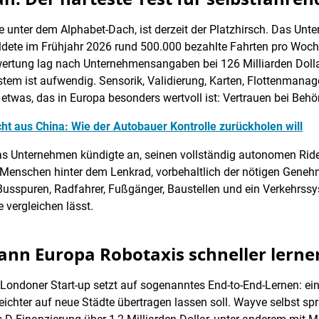
unter dem Alphabet-Dach, ist derzeit der Platzhirsch. Das Unte
ldete im Frühjahr 2026 rund 500.000 bezahlte Fahrten pro Wo
ewertung lag nach Unternehmensangaben bei 126 Milliarden Dolla
ystem ist aufwendig. Sensorik, Validierung, Karten, Flottenman
twas, das in Europa besonders wertvoll ist: Vertrauen bei Behö
t aus China: Wie der Autobauer Kontrolle zurückholen will
Unternehmen kündigte an, seinen vollständig autonomen Ride-H
 Menschen hinter dem Lenkrad, vorbehaltlich der nötigen Gene
 Busspuren, Radfahrer, Fußgänger, Baustellen und ein Verkehrss
 vergleichen lässt.
ann Europa Robotaxis schneller lerne
Londoner Start-up setzt auf sogenanntes End-to-End-Lernen: ei
eichter auf neue Städte übertragen lassen soll. Wayve selbst sp