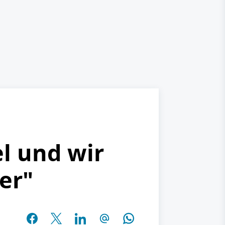
el und wir
er"