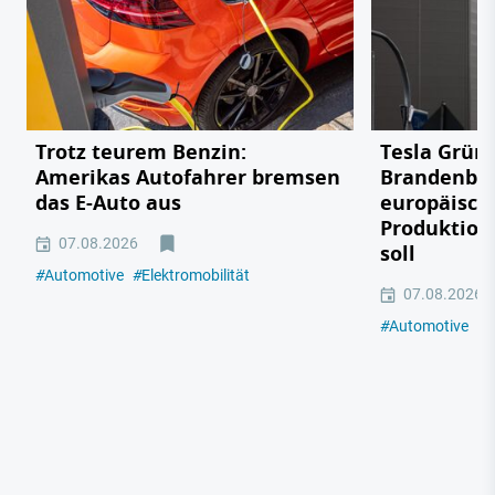
Trotz teurem Benzin:
Tesla Grün
Amerikas Autofahrer bremsen
Brandenbu
das E-Auto aus
europäisch
Produktion
07.08.2026
soll
#
Automotive
#
Elektromobilität
07.08.2026
#
Automotive
#
E