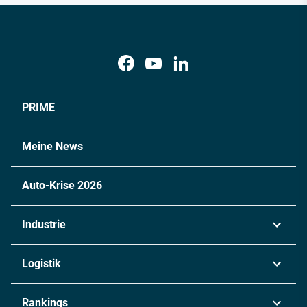
PRIME
Meine News
Auto-Krise 2026
Industrie
Automobil
Logistik
Maschinenbau
Transport & Spedition
Rankings
Chemie