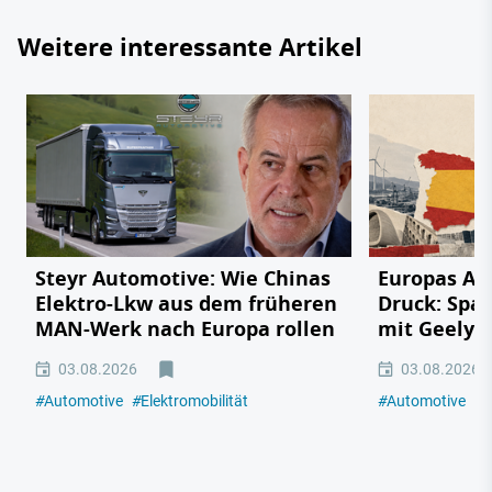
Weitere interessante Artikel
Steyr Automotive: Wie Chinas
Europas Au
Elektro-Lkw aus dem früheren
Druck: Span
MAN-Werk nach Europa rollen
mit Geely,
03.08.2026
03.08.2026
#
Automotive
#
Elektromobilität
#
Automotive
#
E