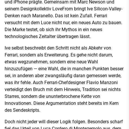
und iPhone prägte. Gemeinsam mit Marc Newson und
seinem Designkollektiv LoveFrom bringt Ive Silicon-Valley-
Denken nach Maranello. Das ist kein Zufall. Ferrari
versucht mit dem Luce nicht nur, ein neues Auto zu bauen.
Die Marke testet, ob sich ihr Mythos in ein neues
technologisches Zeitalter übertragen lässt.
Ive selbst beschreibt den Schritt nicht als Abkehr von
Ferrari, sondern als Erweiterung. Es gehe nicht darum,
etwas wegzunehmen, sondern eine neue Wahl
hinzuzufügen — eine Wahl, die in manchen Punkten besser
sei, in anderen aber zwangsläufig daran gemessen werde,
was ihr fehle. Auch Ferrari-Chefdesigner Flavio Manzoni
verteidigt den Bruch mit dem Hinweis, Tradition sei nichts
Starres, sondern die ununterbrochene Kette von
Innovationen. Diese Argumentation steht bereits im Kern
des Sendeskripts.
Doch nicht jeder will dieser Logik folgen. Besonders scharf
fiel das Urteil von Luca Cordero di Montezemolo aus, dem