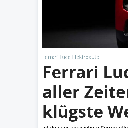
Ferrari Luce Elektroauto
Ferrari Lu
aller Zeit
klügste W