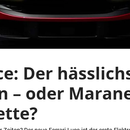
ce: Der hässlich
en – oder Marane
ette?