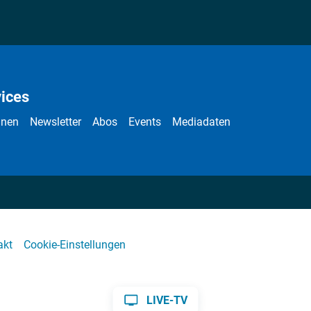
ices
nnen
Newsletter
Abos
Events
Mediadaten
akt
Cookie-Einstellungen
LIVE-TV