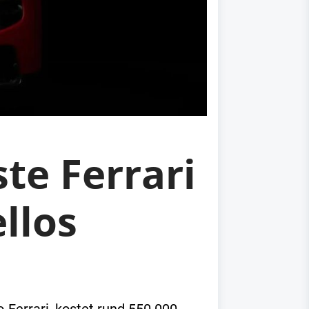
ste Ferrari
llos