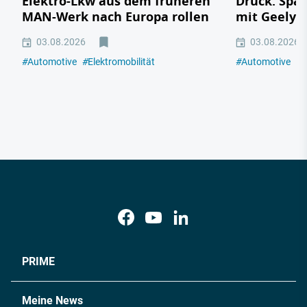
Elektro-Lkw aus dem früheren
Druck: Span
MAN-Werk nach Europa rollen
mit Geely,
03.08.2026
03.08.2026
#
Automotive
#
Elektromobilität
#
Automotive
#
E
PRIME
Meine News