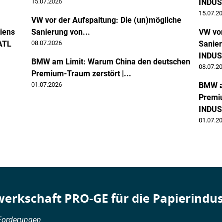
15.07.2026
INDU
15.07.2
VW vor der Aufspaltung: Die (un)mögliche
iens
Sanierung von...
VW vor
CATL
08.07.2026
Sanier
INDU
BMW am Limit: Warum China den deutschen
08.07.2
Premium-Traum zerstört |...
01.07.2026
BMW a
Premiu
INDU
01.07.2
werkschaft PRO-GE für die Papierindus
 Forderungen