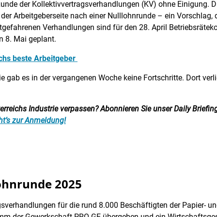
te Runde der Kollektivvertragsverhandlungen (KV) ohne Einigung
 der Arbeitgeberseite nach einer Nulllohnrunde – ein Vorschlag, 
estgefahrenen Verhandlungen sind für den 28. April Betriebsräte
n 8. Mai geplant.
ichs beste Arbeitgeber
ie gab es in der vergangenen Woche keine Fortschritte. Dort ver
reichs Industrie verpassen? Abonnieren Sie unser Daily Briefing:
ht’s zur Anmeldung!
lohnrunde 2025
gsverhandlungen für die rund 8.000 Beschäftigten der Papier- 
mm der Gewerkschaft PRO-GE übergeben und ein Wirtschaftsges