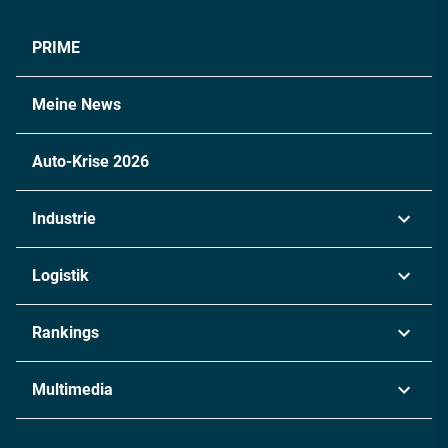
PRIME
Meine News
Auto-Krise 2026
Industrie
Automobil
Logistik
Maschinenbau
Transport & Spedition
Rankings
Chemie
Lieferketten
Industrie & Produktion
Metall
Multimedia
Logistik & Transport
Energie
Podcasts