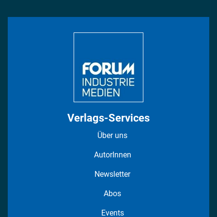
Management & Leadership
Rüstung
INDUSTRIEMAGAZIN TV: Alle Folgen
Bildung
DISPO Videos
Regionen
Fotostrecken
Verlags-Services
Über uns
AutorInnen
Newsletter
Abos
Events