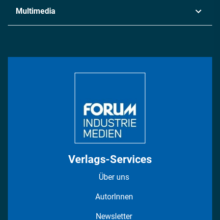
Industrie & Produktion
Metall
Multimedia
Logistik & Transport
Energie
Podcasts
Management & Leadership
Rüstung
INDUSTRIEMAGAZIN TV: Alle Folgen
Bildung
DISPO Videos
Regionen
Fotostrecken
Verlags-Services
Über uns
AutorInnen
Newsletter