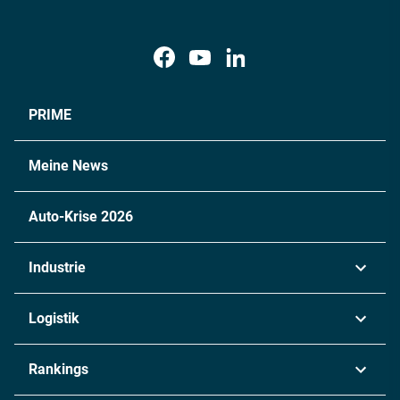
PRIME
Meine News
Auto-Krise 2026
Industrie
Automobil
Logistik
Maschinenbau
Transport & Spedition
Rankings
Chemie
Lieferketten