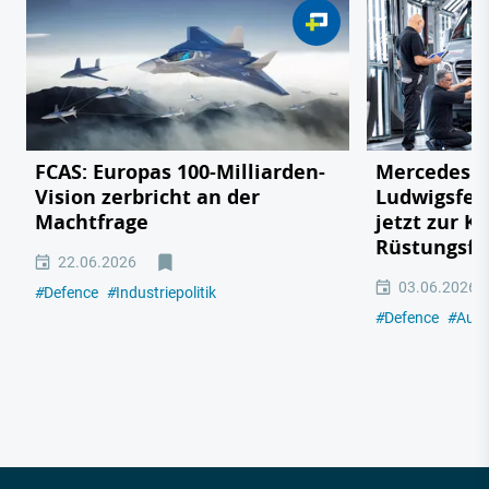
FCAS: Europas 100-Milliarden-
Mercedes v
Vision zerbricht an der
Ludwigsfel
Machtfrage
jetzt zur K
Rüstungsfa
22.06.2026
03.06.2026
#
Defence
#
Industriepolitik
#
Defence
#
Auto