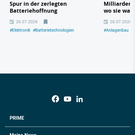
Spur in der zerlegten
Milliarden
Batteriehoffnung
wo sie wac
26.07.2026
20.07.2026
#
Elektronik
#
Batterietechnologien
#
Anlagenbau
#
PRIME