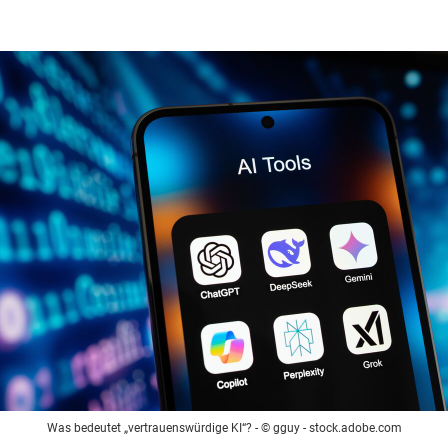
Was bedeutet „vertrauenswürdige KI“?
- © gguy - stock.adobe.com