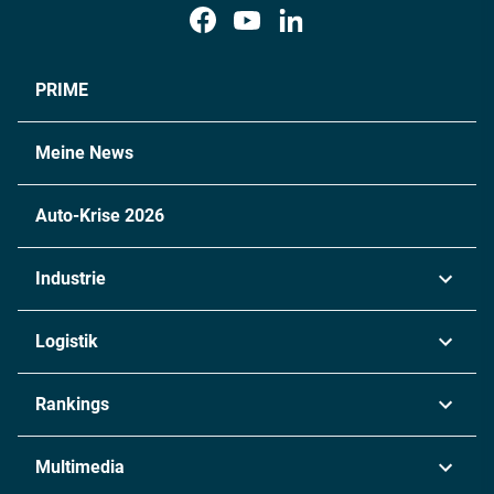
PRIME
Meine News
Auto-Krise 2026
Industrie
Automobil
Logistik
Maschinenbau
Transport & Spedition
Rankings
Chemie
Lieferketten
Industrie & Produktion
Metall
Multimedia
Logistik & Transport