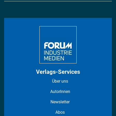
Energie
Podcasts
Management & Leadership
Rüstung
INDUSTRIEMAGAZIN TV: Alle Folgen
Bildung
DISPO Videos
Regionen
Fotostrecken
Verlags-Services
Über uns
AutorInnen
Newsletter
Abos