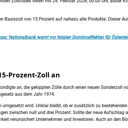
nden Zollcodes treten mit 24. Februar 2026, 00:00 Uhr, außer Kr
 den Basiszoll von 15 Prozent auf nahezu alle Produkte. Dieser A
pa: Nationalbank warnt vor fatalen Dominoeffekten für Österrei
5-Prozent-Zoll an
ndigte an, die gekippten Zölle durch einen neuen Sonderzoll vo
sgesetz aus dem Jahr 1974.
ch umgesetzt wird. Unklar bleibt, ob er zusätzlich zu bestehenden 
lagen zwischen null und drei Prozent. Sollte der neue Aufschlag ad
hkeit verunsichert Unternehmen und Investoren. Auch an den Bör