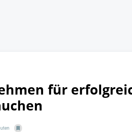
hmen für erfolgreic
auchen
nuten