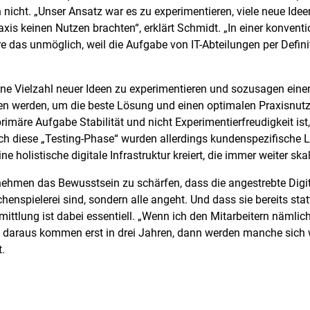
nicht. „Unser Ansatz war es zu experimentieren, viele neue Ideen
xis keinen Nutzen brachten“, erklärt Schmidt. „In einer konventio
re das unmöglich, weil die Aufgabe von IT-Abteilungen per Defini
ine Vielzahl neuer Ideen zu experimentieren und sozusagen eine
 werden, um die beste Lösung und einen optimalen Praxisnutze
 primäre Aufgabe Stabilität und nicht Experimentierfreudigkeit i
urch diese „Testing-Phase“ wurden allerdings kundenspezifische
e holistische digitale Infrastruktur kreiert, die immer weiter sk
rnehmen das Bewusstsein zu schärfen, dass die angestrebte Digi
henspielerei sind, sondern alle angeht. Und dass sie bereits st
ermittlung ist dabei essentiell. „Wenn ich den Mitarbeitern nämli
n daraus kommen erst in drei Jahren, dann werden manche sich 
t.