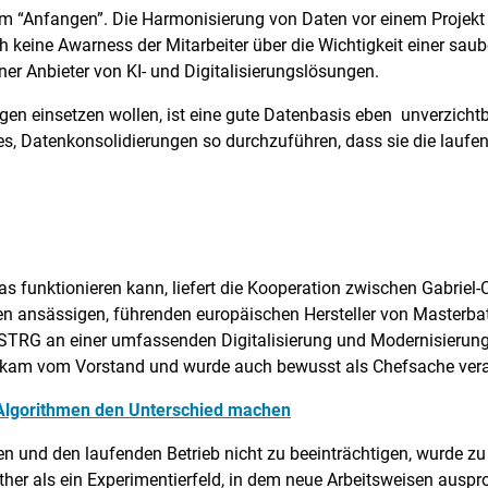
m “Anfangen”. Die Harmonisierung von Daten vor einem Projekt ge
keine Awarness der Mitarbeiter über die Wichtigkeit einer saub
r Anbieter von KI- und Digitalisierungslösungen.
 einsetzen wollen, ist eine gute Datenbasis eben unverzichtbar.
es, Datenkonsolidierungen so durchzuführen, dass sie die lauf
das funktionieren kann, liefert die Kooperation zwischen Gabriel
en ansässigen, führenden europäischen Hersteller von Masterba
STRG an einer umfassenden Digitalisierung und Modernisierung
zu kam vom Vorstand und wurde auch bewusst als Chefsache vera
 Algorithmen den Unterschied machen
 und den laufenden Betrieb nicht zu beeinträchtigen, wurde zu B
ither als ein Experimentierfeld, in dem neue Arbeitsweisen auspr