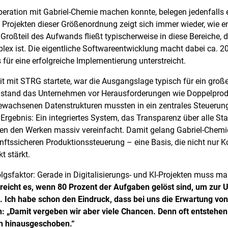
peration mit Gabriel-Chemie machen konnte, belegen jedenfalls e
In Projekten dieser Größenordnung zeigt sich immer wieder, wie
Großteil des Aufwands fließt typischerweise in diese Bereiche, 
x ist. Die eigentliche Softwareentwicklung macht dabei ca. 20 
 für eine erfolgreiche Implementierung unterstreicht.
 mit STRG startete, war die Ausgangslage typisch für ein gro
n stand das Unternehmen vor Herausforderungen wie Doppelpro
gewachsenen Datenstrukturen mussten in ein zentrales Steuerun
rgebnis: Ein integriertes System, das Transparenz über alle St
en den Werken massiv vereinfacht. Damit gelang Gabriel-Chemie 
unftssicheren Produktionssteuerung – eine Basis, die nicht nur 
t stärkt.
lgsfaktor: Gerade in Digitalisierungs- und KI-Projekten muss ma
reicht es, wenn 80 Prozent der Aufgaben gelöst sind, um zur 
 Ich habe schon den Eindruck, dass bei uns die Erwartung von 
n: „Damit vergeben wir aber viele Chancen. Denn oft entstehen
ch hinausgeschoben.“