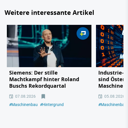
Weitere interessante Artikel
Siemens: Der stille
Industrie-R
Machtkampf hinter Roland
sind Österr
Buschs Rekordquartal
Maschinen
07.08.2026
05.08.2026
#
Maschinenbau
#
Hintergrund
#
Maschinenbau