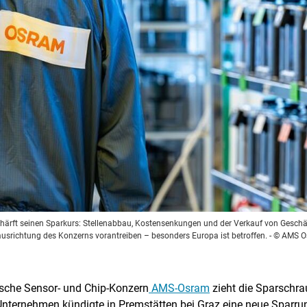
härft seinen Sparkurs: Stellenabbau, Kostensenkungen und der Verkauf von Geschäf
usrichtung des Konzerns vorantreiben – besonders Europa ist betroffen.
- © AMS 
tsche Sensor- und Chip-Konzern
AMS-Osram
zieht die Sparschra
Unternehmen kündigte in Premstätten bei Graz eine neue Sparr