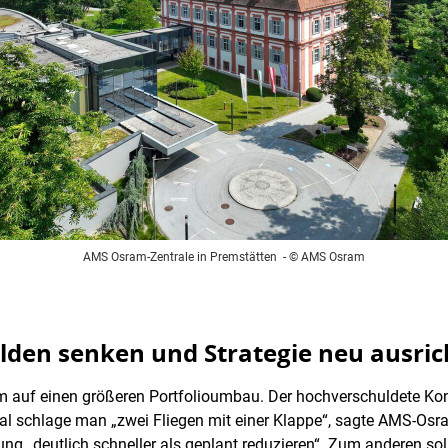
AMS Osram-Zentrale in Premstätten
- © AMS Osram
ulden senken und Strategie neu ausri
 auf einen größeren Portfolioumbau. Der hochverschuldete Konz
eal schlage man „zwei Fliegen mit einer Klappe“, sagte AMS-O
g „deutlich schneller als geplant reduzieren“. Zum anderen sol