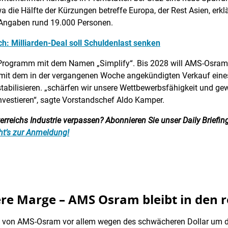
wa die Hälfte der Kürzungen betreffe Europa, der Rest Asien, er
 Angaben rund 19.000 Personen.
: Milliarden-Deal soll Schuldenlast senken
 Programm mit dem Namen „Simplify“. Bis 2028 will AMS-Osram
mit dem in der vergangenen Woche angekündigten Verkauf eines
stabilisieren. „schärfen wir unsere Wettbewerbsfähigkeit und gewi
nvestieren“, sagte Vorstandschef Aldo Kamper.
reichs Industrie verpassen? Abonnieren Sie unser Daily Briefing:
ht’s zur Anmeldung!
re Marge – AMS Osram bleibt in den 
 von AMS-Osram vor allem wegen des schwächeren Dollar um dre