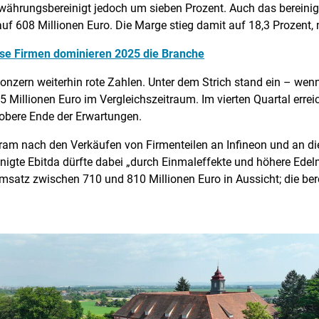
ährungsbereinigt jedoch um sieben Prozent. Auch das bereinigte
uf 608 Millionen Euro. Die Marge stieg damit auf 18,3 Prozent, 
ese Firmen dominieren 2025 die Branche
onzern weiterhin rote Zahlen. Unter dem Strich stand ein – wenn
 Millionen Euro im Vergleichszeitraum. Im vierten Quartal erre
 obere Ende der Erwartungen.
ram nach den Verkäufen von Firmenteilen an Infineon und an di
gte Ebitda dürfte dabei „durch Einmaleffekte und höhere Edelme
 Umsatz zwischen 710 und 810 Millionen Euro in Aussicht; die be