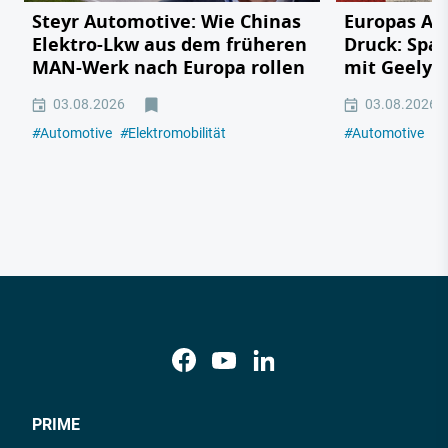
Steyr Automotive: Wie Chinas
Europas Au
Elektro-Lkw aus dem früheren
Druck: Span
MAN-Werk nach Europa rollen
mit Geely,
03.08.2026
03.08.2026
#
Automotive
#
Elektromobilität
#
Automotive
#
E
PRIME