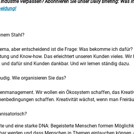
ndustrie verpassen? Abonnieren Sie unser Daily Briefing: Was in
meldung!
rünem Stahl?
ma, aber entscheidend ist die Frage: Was bekomme ich dafür? T
Beratung und Know-how. Das erleichtert unseren Kunden vieles. 
n, und dafür sind Kunden dankbar. Und wir lernen ständig dazu.
reudig. Wie organisieren Sie das?
enmanagement. Wir wollen ein Ökosystem schaffen, das Kreativitä
enbedingungen schaffen. Kreativität wächst, wenn man Freirä
ganisatorisch?
te und eine starke DNA: Begeisterte Menschen formen Möglichkei
tbar werden und dass Menschen in Themen eintauchen können, o