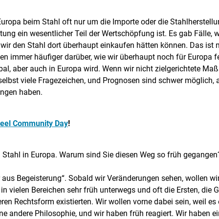
uropa beim Stahl oft nur um die Importe oder die Stahlherstell
itung ein wesentlicher Teil der Wertschöpfung ist. Es gab Fälle
wir den Stahl dort überhaupt einkaufen hätten können. Das ist
en immer häufiger darüber, wie wir überhaupt noch für Europa f
bal, aber auch in Europa wird. Wenn wir nicht zielgerichtete M
bst viele Fragezeichen, und Prognosen sind schwer möglich, abe
ungen haben.
teel Community Day
!
m Stahl in Europa. Warum sind Sie diesen Weg so früh gegange
er aus Begeisterung“. Sobald wir Veränderungen sehen, wollen wir
 vielen Bereichen sehr früh unterwegs und oft die Ersten, die 
eren Rechtsform existierten. Wir wollen vorne dabei sein, weil es 
ne andere Philosophie, und wir haben früh reagiert. Wir haben e