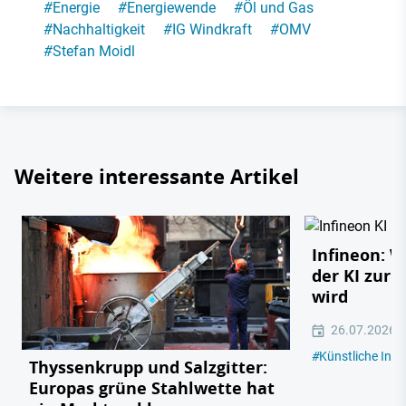
#
Energie
#
Energiewende
#
Öl und Gas
#
Nachhaltigkeit
#
IG Windkraft
#
OMV
#
Stefan Moidl
Weitere interessante Artikel
Infineon: 
der KI zur 
wird
26.07.2026
#
Künstliche Intel
Thyssenkrupp und Salzgitter:
Europas grüne Stahlwette hat