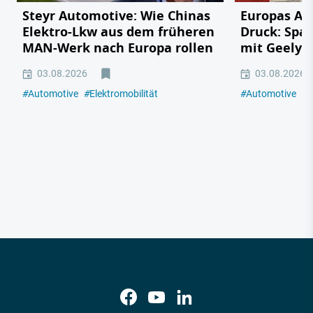
Steyr Automotive: Wie Chinas
Europas Au
Elektro-Lkw aus dem früheren
Druck: Span
MAN-Werk nach Europa rollen
mit Geely,
03.08.2026
03.08.2026
#
Automotive
#
Elektromobilität
#
Automotive
#
E