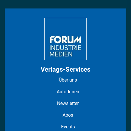
Rüstung
INDUSTRIEMAGAZIN TV: Alle Folgen
Bildung
DISPO Videos
Regionen
Fotostrecken
Verlags-Services
Über uns
AutorInnen
Newsletter
Abos
Events