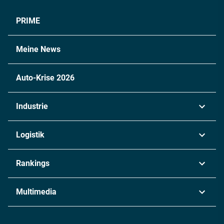
PRIME
Meine News
Auto-Krise 2026
Industrie
Automobil
Logistik
Maschinenbau
Transport & Spedition
Rankings
Chemie
Lieferketten
Industrie & Produktion
Metall
Multimedia
Logistik & Transport
Energie
Podcasts
Management & Leadership