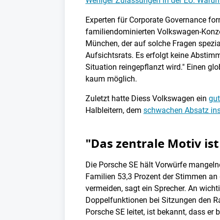
Weniger Zulassungen in der EU: Warum
Experten für Corporate Governance for
familiendominierten Volkswagen-Konzern
München, der auf solche Fragen speziali
Aufsichtsrats. Es erfolgt keine Abstim
Situation reingepflanzt wird." Einen g
kaum möglich.
Zuletzt hatte Diess Volkswagen ein
gut
Halbleitern, dem
schwachen Absatz ins
"Das zentrale Motiv is
Die Porsche SE hält Vorwürfe mangelnd
Familien 53,3 Prozent der Stimmen an 
vermeiden, sagt ein Sprecher. An wicht
Doppelfunktionen bei Sitzungen den R
Porsche SE leitet, ist bekannt, dass e