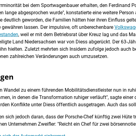
errminorität bei dem Sportwagenbauer erhalten, den Ferdinand P
hnen lange abgesprochen wurde", konstatierte eine weitere Pers
 deutlich geworden, die Familien hätten hier ihren Einfluss gelt
 gewähren lassen. Der impulsive, oft unberechenbare
Volkswage
estanden
, weil er mit dem Betriebsrat über Kreuz lag und das 
ligte Land Niedersachsen war von Diess abgerückt. Der 63-Jähri
hn hielten. Zuletzt mehrten sich Insidern zufolge jedoch auch be
ßenen zahlreichen Veränderungen auch umzusetzen.
ngen
 Wandel zu einem führenden Mobilitätsdienstleister nun in ruhi
men, in denen die Transformation ruhiger verläuft", sagte einer 
den Konflikte unter Diess öffentlich ausgetragen. Auch das sol
 sich jedoch daran, dass der Porsche-Chef künftig zwei Hüte tra
nen Unternehmen Zweifler: "Reicht ein Chef für zwei börsennoti