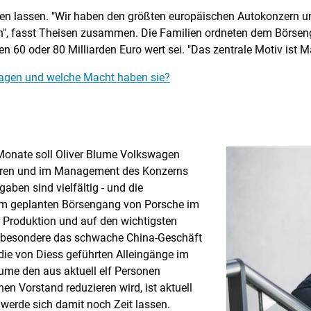
men lassen. "Wir haben den größten europäischen Autokonzern un
", fasst Theisen zusammen. Die Familien ordneten dem Börseng
n 60 oder 80 Milliarden Euro wert sei. "Das zentrale Motiv ist M
wagen und welche Macht haben sie?
Monate soll Oliver Blume Volkswagen
ieren und im Management des Konzerns
aben sind vielfältig - und die
m geplanten Börsengang von Porsche im
r Produktion und auf den wichtigsten
sbesondere das schwache China-Geschäft
ie von Diess geführten Alleingänge im
ume den aus aktuell elf Personen
n Vorstand reduzieren wird, ist aktuell
r werde sich damit noch Zeit lassen.