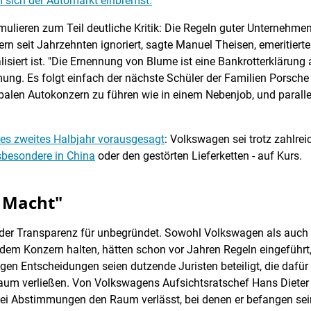
 sich der Automarkt einbremst.
mulieren zum Teil deutliche Kritik: Die Regeln guter Unternehm
 seit Jahrzehnten ignoriert, sagte Manuel Theisen, emeritierter
siert ist. "Die Ernennung von Blume ist eine Bankrotterklärung 
mung. Es folgt einfach der nächste Schüler der Familien Porsche
lobalen Autokonzern zu führen wie in einem Nebenjob, und parall
es zweites Halbjahr vorausgesagt
: Volkswagen sei trotz zahlre
besondere in China
oder den gestörten Lieferketten - auf Kurs.
t Macht"
er Transparenz für unbegründet. Sowohl Volkswagen als auch di
dem Konzern halten, hätten schon vor Jahren Regeln eingeführt,
igen Entscheidungen seien dutzende Juristen beteiligt, die dafü
aum verließen. Von Volkswagens Aufsichtsratschef Hans Dieter 
r bei Abstimmungen den Raum verlässt, bei denen er befangen sei