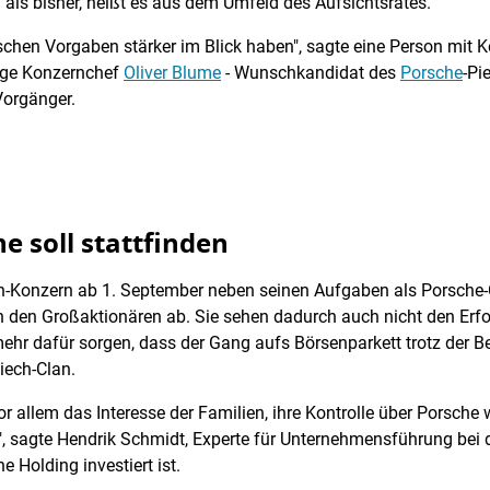
als bisher, heißt es aus dem Umfeld des Aufsichtsrates.
schen Vorgaben stärker im Blick haben", sagte eine Person mit 
tige Konzernchef
Oliver Blume
- Wunschkandidat des
Porsche
-Pi
Vorgänger.
 soll stattfinden
Konzern ab 1. September neben seinen Aufgaben als Porsche-Che
n den Großaktionären ab. Sie sehen dadurch auch nicht den Erf
mehr dafür sorgen, dass der Gang aufs Börsenparkett trotz der 
iech-Clan.
or allem das Interesse der Familien, ihre Kontrolle über Porsch
n", sagte Hendrik Schmidt, Experte für Unternehmensführung bei
 Holding investiert ist.