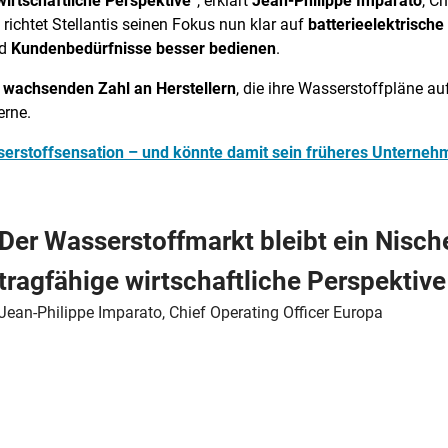
irtschaftliche Perspektive
“, erklärt
Jean-Philippe Imparato
, C
richtet Stellantis seinen Fokus nun klar auf
batterieelektrisch
d
Kundenbedürfnisse besser bedienen
.
r
wachsenden Zahl an Herstellern
, die ihre Wasserstoffpläne au
erne.
asserstoffsensation – und könnte damit sein früheres Unterne
Der Wasserstoffmarkt bleibt ein Nis
tragfähige wirtschaftliche Perspektive
Jean-Philippe Imparato, Chief Operating Officer Europa