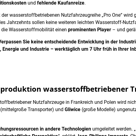
itionskosten
und
fehlende Kaufanreize
.
t der wasserstoffbetriebenen Nutzfahrzeugreihe „Pro One“ wird ge
e des Jahrzehnts sollen keine weiteren leichten Wasserstoff-Nu
t die Wasserstoffmobilität einen
prominenten Player
– und gerät
erpassen Sie keine entscheidende Entwicklung in der Industr
 Energie und Industrie – werktäglich um 7 Uhr früh in Ihrer In
enproduktion wasserstoffbetriebener 
offbetriebener Nutzfahrzeuge in Frankreich und Polen wird nicht 
(mittelgroße Transporter) und
Gliwice
(große Modelle) ungenut
chungsressourcen in andere Technologien
umgeleitet werden. „