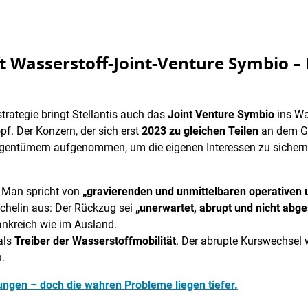
fft Wasserstoff-Joint-Venture Symbio –
rategie bringt Stellantis auch das
Joint Venture Symbio
ins Wa
pf. Der Konzern, der sich erst
2023 zu gleichen Teilen
an dem Ge
eigentümern aufgenommen, um die eigenen Interessen zu sicher
: Man spricht von
„gravierenden und unmittelbaren operativen u
ichelin aus: Der Rückzug sei
„unerwartet, abrupt und nicht abg
ankreich wie im Ausland.
 als
Treiber der Wasserstoffmobilität
. Der abrupte Kurswechsel 
.
ungen – doch die wahren Probleme liegen tiefer.