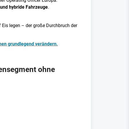
hief Operating Officer Europa.
e und hybride Fahrzeuge
.
f Eis legen – der große Durchbruch der
hmen grundlegend verändern.
chensegment ohne