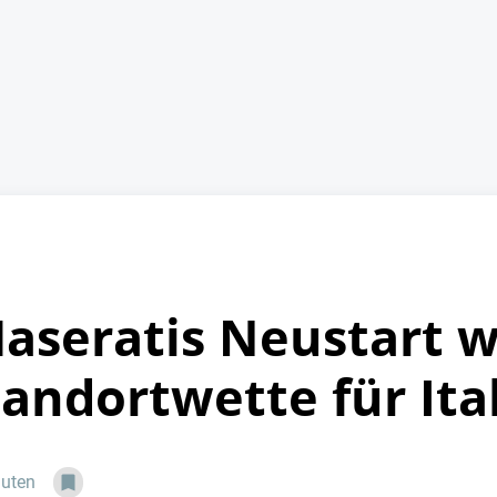
Maseratis Neustart w
andortwette für Ita
nuten