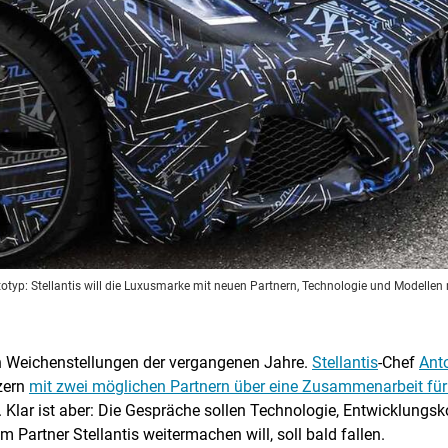
totyp: Stellantis will die Luxusmarke mit neuen Partnern, Technologie und Modellen 
ten Weichenstellungen der vergangenen Jahre.
Stellantis
-Chef
Ant
zern
mit zwei möglichen Partnern über eine Zusammenarbeit fü
 Klar ist aber: Die Gespräche sollen Technologie, Entwicklungs
 Partner Stellantis weitermachen will, soll bald fallen.