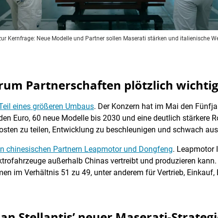
 zur Kernfrage: Neue Modelle und Partner sollen Maserati stärken und italienische W
rum Partnerschaften plötzlich wichti
n Teil eines größeren Umbaus
. Der Konzern hat im Mai den Fünfj
den Euro, 60 neue Modelle bis 2030 und eine deutlich stärkere Ro
osten zu teilen, Entwicklung zu beschleunigen und schwach aus
i den chinesischen Partnern Leapmotor und Dongfeng
. Leapmotor I
ktrofahrzeuge außerhalb Chinas vertreibt und produzieren kann.
 im Verhältnis 51 zu 49, unter anderem für Vertrieb, Einkauf,
an Stellantis’ neuer Maserati-Strategi