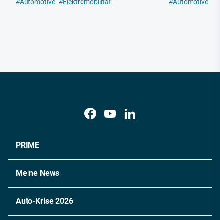
#
Automotive
#
Elektromobilität
#
Automotive
#
E
PRIME
Meine News
Auto-Krise 2026