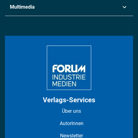
Industrie & Produktion
Metall
Multimedia
Logistik & Transport
Energie
Podcasts
Management & Leadership
Rüstung
INDUSTRIEMAGAZIN TV: Alle Folgen
Bildung
DISPO Videos
Regionen
Fotostrecken
Verlags-Services
Über uns
AutorInnen
Newsletter