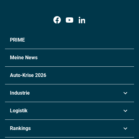
PRIME
Meine News
Auto-Krise 2026
Industrie
Automobil
Logistik
Maschinenbau
Transport & Spedition
Rankings
Chemie
Lieferketten