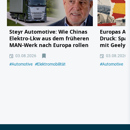
Steyr Automotive: Wie Chinas
Europas Au
Elektro-Lkw aus dem früheren
Druck: Span
MAN-Werk nach Europa rollen
mit Geely,
03.08.2026
03.08.2026
#
Automotive
#
Elektromobilität
#
Automotive
#
E